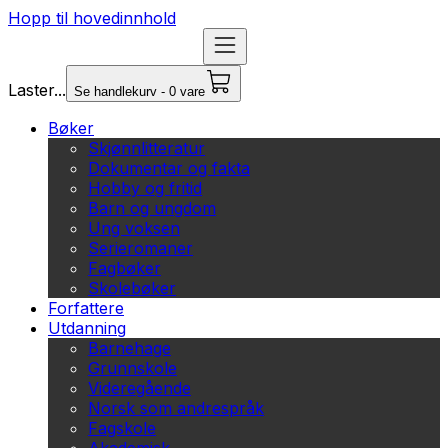
Hopp til hovedinnhold
Laster...
Se handlekurv - 0 vare
Bøker
Skjønnlitteratur
Dokumentar og fakta
Hobby og fritid
Barn og ungdom
Ung voksen
Serieromaner
Fagbøker
Skolebøker
Forfattere
Utdanning
Barnehage
Grunnskole
Videregående
Norsk som andrespråk
Fagskole