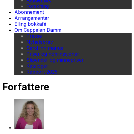
Akademisk
Forskning
Abonnement
Arrangementer
Elling bokkafé
Om Cappelen Damm
Presse
Nyhetsbrev
Send inn manus
Priser og nominasjoner
Stipender og minnepriser
Kataloger
Rapport 2025
Forfattere