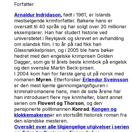
Forfatter
Arnaldur Indridason
,
født i 1961, er Islands
mestselgende krimforfatter. Bøkene hans er
oversatt til 40 språk og har solgt over 20 millioner
eksemplarer. Han har studert historie ved
universitetet i Reykjavik og skrevet en avhandling
om islandsk film. I to år på rad fikk han
Glassnøkkelprisen,
og i 2005 ble hans bøker
hedret med den engelske krimprisen
Golden
Dagger
, som gis til årets beste krimbok på engelsk
og den svenske
Martin Beck-prisen
.
I 2004 kom han for første gang ut på norsk med
romanen
Myren
. Etterforsker
Erlendur Sveinsson
er den mest kjente gjennomgangsfiguren i
kriminalromanene hans, men de siste årene har
han introdusert flere nye krimhelter, blant annet
serien om
Flovent og Thorson
, og den
pensjonerte politimannen
Konrad
.
Kongen og
klokkemakeren
er en stortslått historisk roman fra
den islandske mesteren.
Oversikt over alle tilgjengelige utgivelser i serien