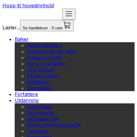
Hopp til hovedinnhold
Laster...
Se handlekurv - 0 vare
Bøker
Skjønnlitteratur
Dokumentar og fakta
Hobby og fritid
Barn og ungdom
Ung voksen
Serieromaner
Fagbøker
Skolebøker
Forfattere
Utdanning
Barnehage
Grunnskole
Videregående
Norsk som andrespråk
Fagskole