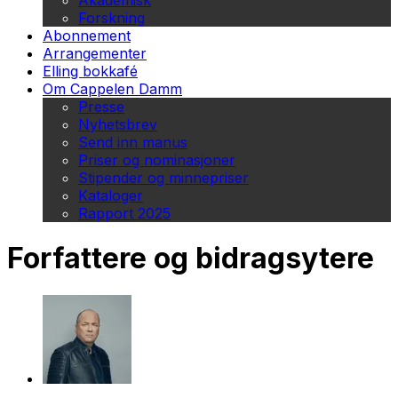
Akademisk
Forskning
Abonnement
Arrangementer
Elling bokkafé
Om Cappelen Damm
Presse
Nyhetsbrev
Send inn manus
Priser og nominasjoner
Stipender og minnepriser
Kataloger
Rapport 2025
Forfattere og bidragsytere