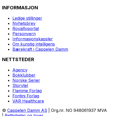
INFORMASJON
Ledige stillinger
Nyhetsbrev
Royaltyportal
Personvern
Informasjonskapsler
Om kunstig intelligens
Bærekraft i Cappelen Damm
NETTSTEDER
Agency
Bokklubber
Norske Serier
Storytel
Flamme Forlag
Fontini Forlag
VAR Healthcare
©
Cappelen Damm AS
| Org.nr. NO 948061937 MVA
|
Rettigheter og lover