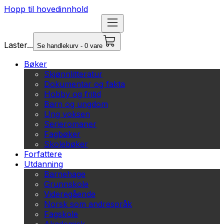
Hopp til hovedinnhold
Laster...
Se handlekurv - 0 vare
Bøker
Skjønnlitteratur
Dokumentar og fakta
Hobby og fritid
Barn og ungdom
Ung voksen
Serieromaner
Fagbøker
Skolebøker
Forfattere
Utdanning
Barnehage
Grunnskole
Videregående
Norsk som andrespråk
Fagskole