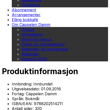
Akademisk
Forskning
Abonnement
Arrangementer
Elling bokkafé
Om Cappelen Damm
Presse
Nyhetsbrev
Send inn manus
Priser og nominasjoner
Stipender og minnepriser
Kataloger
Rapport 2025
Produktinformasjon
Innbinding:
Innbundet
Utgivelsesdato:
01.09.2016
Forlag:
Cappelen Damm
Språk:
Bokmål
ISBN/EAN:
9788202514211
Antall sider:
320