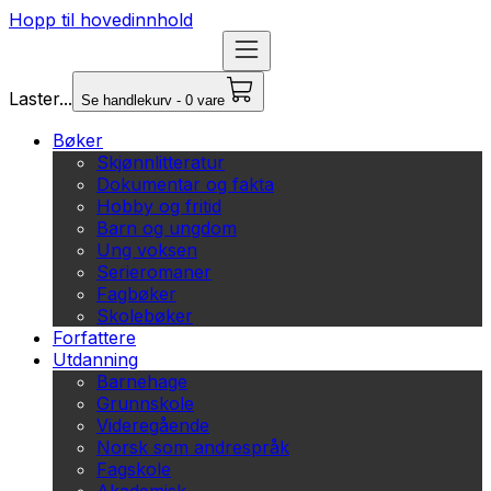
Hopp til hovedinnhold
Laster...
Se handlekurv - 0 vare
Bøker
Skjønnlitteratur
Dokumentar og fakta
Hobby og fritid
Barn og ungdom
Ung voksen
Serieromaner
Fagbøker
Skolebøker
Forfattere
Utdanning
Barnehage
Grunnskole
Videregående
Norsk som andrespråk
Fagskole