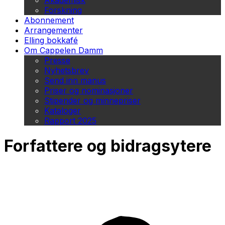
Akademisk
Forskning
Abonnement
Arrangementer
Elling bokkafé
Om Cappelen Damm
Presse
Nyhetsbrev
Send inn manus
Priser og nominasjoner
Stipender og minnepriser
Kataloger
Rapport 2025
Forfattere og bidragsytere