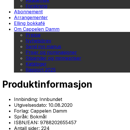
Akademisk
Forskning
Abonnement
Arrangementer
Elling bokkafé
Om Cappelen Damm
Presse
Nyhetsbrev
Send inn manus
Priser og nominasjoner
Stipender og minnepriser
Kataloger
Rapport 2025
Produktinformasjon
Innbinding:
Innbundet
Utgivelsesdato:
10.08.2020
Forlag:
Cappelen Damm
Språk:
Bokmål
ISBN/EAN:
9788202655457
Antall sider:
224