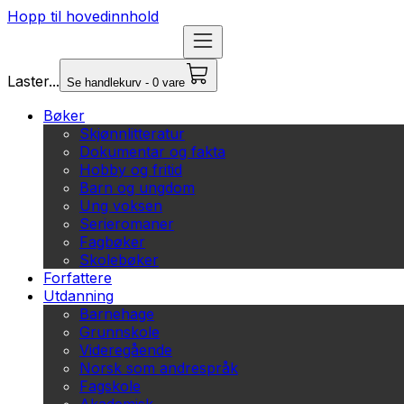
Hopp til hovedinnhold
Laster...
Se handlekurv - 0 vare
Bøker
Skjønnlitteratur
Dokumentar og fakta
Hobby og fritid
Barn og ungdom
Ung voksen
Serieromaner
Fagbøker
Skolebøker
Forfattere
Utdanning
Barnehage
Grunnskole
Videregående
Norsk som andrespråk
Fagskole