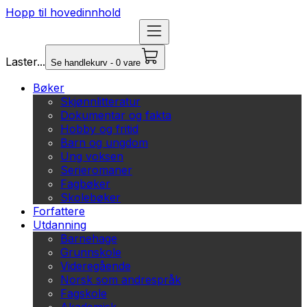
Hopp til hovedinnhold
Laster...
Se handlekurv - 0 vare
Bøker
Skjønnlitteratur
Dokumentar og fakta
Hobby og fritid
Barn og ungdom
Ung voksen
Serieromaner
Fagbøker
Skolebøker
Forfattere
Utdanning
Barnehage
Grunnskole
Videregående
Norsk som andrespråk
Fagskole