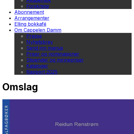
Akademisk
Forskning
Abonnement
Arrangementer
Elling bokkafé
Om Cappelen Damm
Presse
Nyhetsbrev
Send inn manus
Priser og nominasjoner
Stipender og minnepriser
Kataloger
Rapport 2025
Omslag