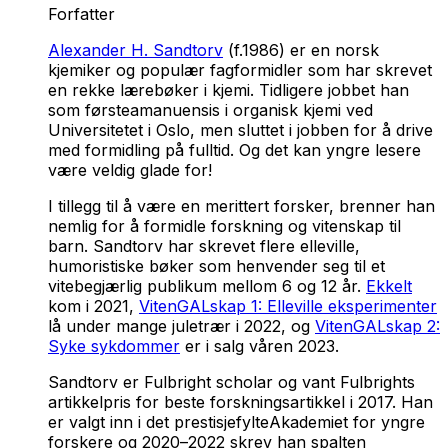
Forfatter
Alexander H. Sandtorv
(f.1986) er en norsk
kjemiker og populær fagformidler som har skrevet
en rekke lærebøker i kjemi. Tidligere jobbet han
som førsteamanuensis i organisk kjemi ved
Universitetet i Oslo, men sluttet i jobben for å drive
med formidling på fulltid. Og det kan yngre lesere
være veldig glade for!
I tillegg til å være en merittert forsker, brenner han
nemlig for å formidle forskning og vitenskap til
barn. Sandtorv har skrevet flere elleville,
humoristiske bøker som henvender seg til et
vitebegjærlig publikum mellom 6 og 12 år.
Ekkelt
kom i 2021,
VitenGALskap 1: Elleville eksperimenter
lå under mange juletrær i 2022, og
VitenGALskap 2:
Syke sykdommer
er i salg våren 2023.
Sandtorv er Fulbright scholar og vant Fulbrights
artikkelpris for beste forskningsartikkel i 2017. Han
er valgt inn i det prestisjefylte
Akademiet for yngre
forskere
og 2020­
–
2022 skrev han spalten