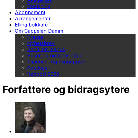
Akademisk
Forskning
Abonnement
Arrangementer
Elling bokkafé
Om Cappelen Damm
Presse
Nyhetsbrev
Send inn manus
Priser og nominasjoner
Stipender og minnepriser
Kataloger
Rapport 2025
Forfattere og bidragsytere