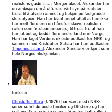
realistens guide til …
i Morgenbladet. Alexander har
en ambisjon om å utfordre vårt syn på realisten,
bidra til å utvide rommet og bekjempe fastgrodde
stereotypier. Han har blant annet uttalt at han ikke
har møtt flere enn en håndfull skeive realister i
rollen som førsteamanuensis, til tross fro at han
har jobbet og bodd i flere andre land enn Norge.
Han har laget
Verdens ekleste podkast
for NRK, og
sammen med Kristopher Schau har han podkasten
Tingenes tilstand
. Alexander Sandtorv er kjent som
hele Norges rikskjemiker.
Innleser
Christoffer Staib
(f. 1976) har vært med i NRK-
serier som I de beste familier og Offshore og har
spilt ved flere norske scener. Han har hatt roller i