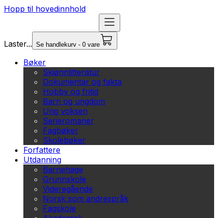
Hopp til hovedinnhold
Laster...
Se handlekurv - 0 vare
Bøker
Skjønnlitteratur
Dokumentar og fakta
Hobby og fritid
Barn og ungdom
Ung voksen
Serieromaner
Fagbøker
Skolebøker
Forfattere
Utdanning
Barnehage
Grunnskole
Videregående
Norsk som andrespråk
Fagskole