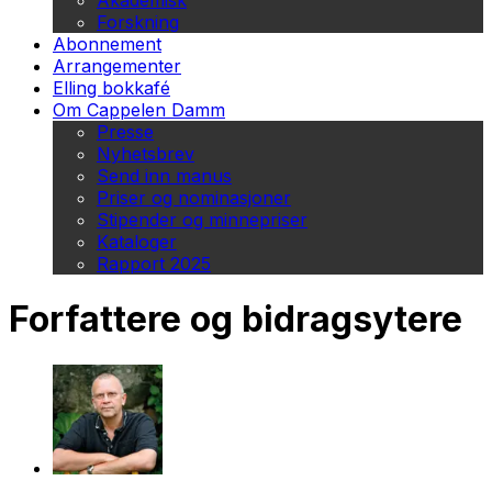
Akademisk
Forskning
Abonnement
Arrangementer
Elling bokkafé
Om Cappelen Damm
Presse
Nyhetsbrev
Send inn manus
Priser og nominasjoner
Stipender og minnepriser
Kataloger
Rapport 2025
Forfattere og bidragsytere