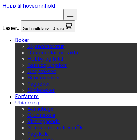
Hopp til hovedinnhold
Laster...
Se handlekurv - 0 vare
Bøker
Skjønnlitteratur
Dokumentar og fakta
Hobby og fritid
Barn og ungdom
Ung voksen
Serieromaner
Fagbøker
Skolebøker
Forfattere
Utdanning
Barnehage
Grunnskole
Videregående
Norsk som andrespråk
Fagskole