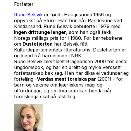
Forfatter
Rune Belsvik
er fødd i Haugesund i 1956 og
oppvokst på Stord. Han bur nå i Randesund ved
Kristiansand. Rune Belsvik debuterte i 1979 med
Ingen drittunge lenger
, som han også fekk
Noregs mållags pris for i 1980. For barnebøkene
om
Dustefjerten
har Belsvik fått
Kulturdepartementets litteraturpris. Dustefjerten er
òg kjend frå barnetimen i NRK.
Rune Belsvik blei tildelt Brageprisen 2000 for beste
ungdomsbok, og har eit breitt og mykje verdsett
forfattarskap bak seg. Han har dikta ei vedunderleg
forteljing -
Verdas mest forelska par
(2001) - for
barn og vaksne om kjærleikens magi og
utfordringar, og om kva som kan henda når
forelskinga skal på utstilling.