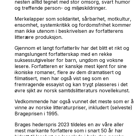
nesten alltid tegnet med stor omsorg, svart humor
og treffende person- og miljøskildringer.
Merkelapper som
solidaritet,
sårbarhet
,
motkultur
,
ensomhet
,
systemkritikk
og
fordomsfrihet
kommer
man ikke utenom i beskrivelsen av forfatterens
litterære produksjon.
Gjennom et langt forfatterliv har det blitt et rikt og
mangslungent forfatterskap med en rekke
suksessutgivelser for barn, ungdom og voksne
lesere. Forfatteren er kanskje mest kjent for sine
ikoniske romaner, flere av dem dramatisert og
filmatisert, men har også vist seg som en
fremragende essayist og kan trygt plasseres i det
øvre sjikt av norsk samtidslitteraturs novellekunst.
Vedkommende har også vunnet det meste som er å
vinne av norske litteraturpriser, inkludert (selveste)
Brageprisen i 1995.
Brages hederspris 2023 tildeles en av våre aller
mest markante forfattere som i snart 50 år har