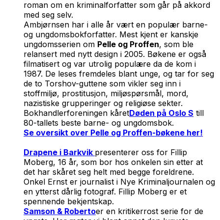
roman om en kriminalforfatter som går på akkord
med seg selv.
Ambjørnsen har i alle år vært en populær barne-
og ungdomsbokforfatter. Mest kjent er kanskje
ungdomsserien om
Pelle og Proffen
, som ble
relansert med nytt design i 2005. Bøkene er også
filmatisert og var utrolig populære da de kom i
1987. De leses fremdeles blant unge, og tar for seg
de to Torshov-guttene som vikler seg inn i
stoffmiljø, prostitusjon, miljøspørsmål, mord,
nazistiske grupperinger og religiøse sekter.
Bokhandlerforeningen kåret
Døden på Oslo S
till
80-tallets beste barne- og ungdomsbok.
Se oversikt over Pelle og Proffen-bøkene her!
Drapene i Barkvik
presenterer oss for Fillip
Moberg, 16 år, som bor hos onkelen sin etter at
det har skåret seg helt med begge foreldrene.
Onkel Ernst er journalist i Nye Kriminaljournalen og
en ytterst dårlig fotograf. Fillip Moberg er et
spennende bekjentskap.
Samson & Roberto
er en kritikerrost serie for de