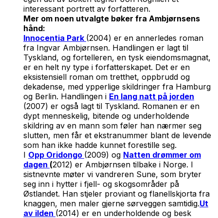
interessant portrett av forfatteren.
Mer om noen utvalgte bøker fra Ambjørnsens
hånd:
Innocentia Park
(2004) er en annerledes roman
fra Ingvar Ambjørnsen. Handlingen er lagt til
Tyskland, og fortelleren, en tysk eiendomsmagnat,
er en helt ny type i forfatterskapet. Det er en
eksistensiell roman om tretthet, oppbrudd og
dekadense, med ypperlige skildringer fra Hamburg
og Berlin. Handlingen i
En lang natt på jorden
(2007) er også lagt til Tyskland. Romanen er en
dypt menneskelig, bitende og underholdende
skildring av en mann som føler han nærmer seg
slutten, men får et ekstranummer blant de levende
som han ikke hadde kunnet forestille seg.
I
Opp Oridongo
(2009) og
Natten drømmer om
dagen
(
2012) er Ambjørnsen tilbake i Norge. I
sistnevnte møter vi vandreren Sune, som bryter
seg inn i hytter i fjell- og skogsområder på
Østlandet. Han stjeler proviant og flanellskjorta fra
knaggen, men maler gjerne sørveggen samtidig.
Ut
av ilden
(2014) er en underholdende og besk