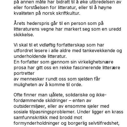
på annen måte har bidratt til å øke utbredelsen av
eller forståelsen for litteratur, eller til å høyne
kvaliteten på norsk skriftkultur.
Årets hederspris går til en person som på
litteraturens vegne har markert seg som en uredd
skikkelse.
Vi skal til et vidløftig forfatterskap som har
utfordret lesere i alle aldre med tankevekkende og
underholdende litteratur.
En forfatter som gjennom sin virkelighetsnære
prosa har gitt oss en rekke fascinerende litterære
portretter
av mennesker rundt oss som sjelden får
muligheten av å komme til orde.
Ofte finner man ujålete, solidariske og ikke-
fordømmende skildringer – enten av
outsidermiljøer, eller av ensomme sjeler med
sosiale tilpasningsproblemer. Under ligger en krass
samfunnskritikk med brodd mot
formynderholdninger og borgerlig selvtilfredshet,