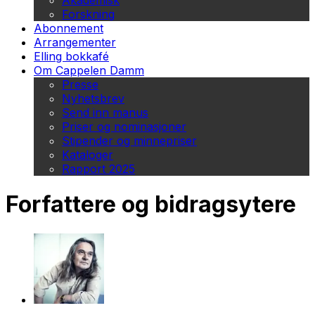
Akademisk
Forskning
Abonnement
Arrangementer
Elling bokkafé
Om Cappelen Damm
Presse
Nyhetsbrev
Send inn manus
Priser og nominasjoner
Stipender og minnepriser
Kataloger
Rapport 2025
Forfattere og bidragsytere