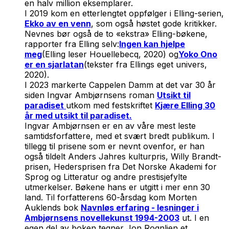
en halv million eksemplarer.
I 2019 kom en etterlengtet oppfølger i Elling-serien,
Ekko av en venn
, som også høstet gode kritikker.
Nevnes bør også de to «ekstra» Elling-bøkene,
rapporter fra Elling selv:
Ingen kan hjelpe
meg
(Elling leser Houellebecq, 2020) og
Yoko Ono
er en sjarlatan
(tekster fra Ellings eget univers,
2020).
I 2023 markerte Cappelen Damm at det var 30 år
siden Ingvar Ambjørnsens roman
Utsikt til
paradiset
utkom med festskriftet
Kjære Elling 30
år med utsikt til paradiset.
Ingvar Ambjørnsen er en av våre mest leste
samtidsforfattere, med et svært bredt publikum. I
tillegg til prisene som er nevnt ovenfor, er han
også tildelt Anders Jahres kulturpris, Willy Brandt-
prisen, Hedersprisen fra Det Norske Akademi for
Sprog og Litteratur og andre prestisjefylte
utmerkelser. Bøkene hans er utgitt i mer enn 30
land. Til forfatterens 60-årsdag kom Morten
Auklends bok
Navnløs erfaring - lesninger i
Ambjørnsens novellekunst 1994-2003
ut. I en
egen del av boken tegner Jon Rognlien et