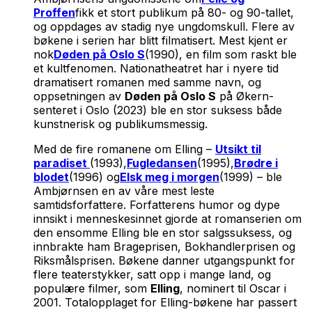
Proffen
fikk et stort publikum på 80- og 90-tallet,
og oppdages av stadig nye ungdomskull. Flere av
bøkene i serien har blitt filmatisert. Mest kjent er
nok
Døden på Oslo S
(1990), en film som raskt ble
et kultfenomen. Nationatheatret har i nyere tid
dramatisert romanen med samme navn, og
oppsetningen av
Døden på Oslo S
på Økern-
senteret i Oslo (2023) ble en stor suksess både
kunstnerisk og publikumsmessig.
Med de fire romanene om Elling –
Utsikt til
paradiset
(1993),
Fugledansen
(1995),
Brødre i
blodet
(1996) og
Elsk meg i morgen
(1999) – ble
Ambjørnsen en av våre mest leste
samtidsforfattere. Forfatterens humor og dype
innsikt i menneskesinnet gjorde at romanserien om
den ensomme Elling ble en stor salgssuksess, og
innbrakte ham Brageprisen, Bokhandlerprisen og
Riksmålsprisen. Bøkene danner utgangspunkt for
flere teaterstykker, satt opp i mange land, og
populære filmer, som
Elling
, nominert til Oscar i
2001. Totalopplaget for Elling-bøkene har passert