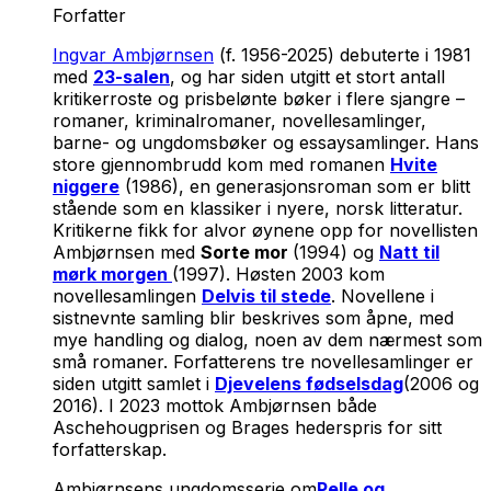
Forfatter
Ingvar Ambjørnsen
(f. 1956-2025) debuterte i 1981
med
23-salen
, og har siden utgitt et stort antall
kritikerroste og prisbelønte bøker i flere sjangre –
romaner, kriminalromaner, novellesamlinger,
barne- og ungdomsbøker og essaysamlinger. Hans
store gjennombrudd kom med romanen
Hvite
niggere
(1986), en generasjonsroman som er blitt
stående som en klassiker i nyere, norsk litteratur.
Kritikerne fikk for alvor øynene opp for novellisten
Ambjørnsen med
Sorte mor
(1994) og
Natt til
mørk morgen
(1997). Høsten 2003 kom
novellesamlingen
Delvis til stede
. Novellene i
sistnevnte samling blir beskrives som åpne, med
mye handling og dialog, noen av dem nærmest som
små romaner. Forfatterens tre novellesamlinger er
siden utgitt samlet i
Djevelens fødselsdag
(2006 og
2016). I 2023 mottok Ambjørnsen både
Aschehougprisen og Brages hederspris for sitt
forfatterskap.
Ambjørnsens ungdomsserie om
Pelle og