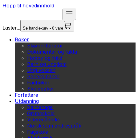
Hopp til hovedinnhold
Laster...
Se handlekurv - 0 vare
Bøker
Skjønnlitteratur
Dokumentar og fakta
Hobby og fritid
Barn og ungdom
Ung voksen
Serieromaner
Fagbøker
Skolebøker
Forfattere
Utdanning
Barnehage
Grunnskole
Videregående
Norsk som andrespråk
Fagskole