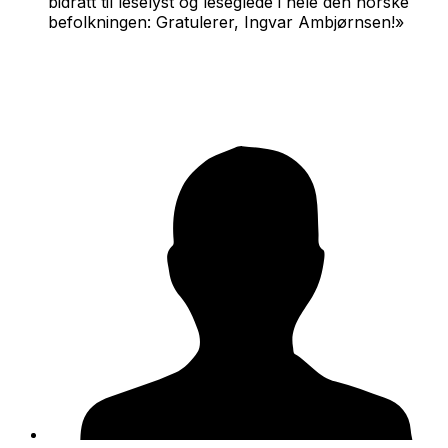
bidratt til leselyst og leseglede i hele den norske
befolkningen: Gratulerer, Ingvar Ambjørnsen!»