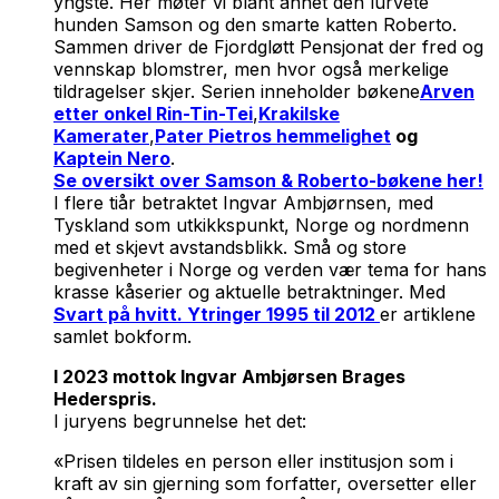
yngste. Her møter vi blant annet den lurvete
hunden Samson og den smarte katten Roberto.
Sammen driver de Fjordgløtt Pensjonat der fred og
vennskap blomstrer, men hvor også merkelige
tildragelser skjer. Serien inneholder bøkene
Arven
etter onkel Rin-Tin-Tei
,
Krakilske
Kamerater
,
Pater Pietros hemmelighet
og
Kaptein Nero
.
Se oversikt over Samson & Roberto-bøkene her!
I flere tiår betraktet Ingvar Ambjørnsen, med
Tyskland som utkikkspunkt, Norge og nordmenn
med et skjevt avstandsblikk. Små og store
begivenheter i Norge og verden vær tema for hans
krasse kåserier og aktuelle betraktninger. Med
Svart på hvitt. Ytringer 1995 til 2012
er artiklene
samlet bokform.
I 2023 mottok Ingvar Ambjørsen
Brages
Hederspris.
I juryens begrunnelse het det:
«Prisen tildeles en person eller institusjon som i
kraft av sin gjerning som forfatter, oversetter eller