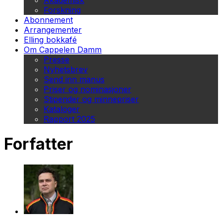
Akademisk
Forskning
Abonnement
Arrangementer
Elling bokkafé
Om Cappelen Damm
Presse
Nyhetsbrev
Send inn manus
Priser og nominasjoner
Stipender og minnepriser
Kataloger
Rapport 2025
Forfatter