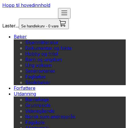
Hopp til hovedinnhold
Laster...
Se handlekurv - 0 vare
Bøker
Skjønnlitteratur
Dokumentar og fakta
Hobby og fritid
Barn og ungdom
Ung voksen
Serieromaner
Fagbøker
Skolebøker
Forfattere
Utdanning
Barnehage
Grunnskole
Videregående
Norsk som andrespråk
Fagskole