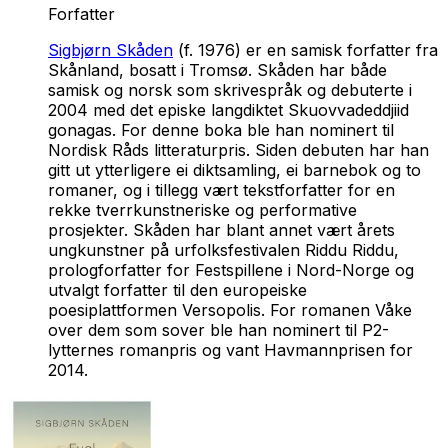
Forfatter
Sigbjørn Skåden
(f. 1976) er en samisk forfatter fra
Skånland, bosatt i Tromsø. Skåden har både
samisk og norsk som skrivespråk og debuterte i
2004 med det episke langdiktet
Skuovvadeddjiid
gonagas
. For denne boka ble han nominert til
Nordisk Råds litteraturpris. Siden debuten har han
gitt ut ytterligere ei diktsamling, ei barnebok og to
romaner, og i tillegg vært tekstforfatter for en
rekke tverrkunstneriske og performative
prosjekter. Skåden har blant annet vært årets
ungkunstner på urfolksfestivalen Riddu Riddu,
prologforfatter for Festspillene i Nord-Norge og
utvalgt forfatter til den europeiske
poesiplattformen Versopolis. For romanen
Våke
over dem som sover
ble han nominert til P2-
lytternes romanpris og vant Havmannprisen for
2014.