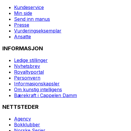
Kundeservice
Min side
Send inn manus
Presse
Vurderingseksemplar
Ansatte
INFORMASJON
Ledige stillinger
Nyhetsbrev
Royaltyportal
Personvern
Informasjonskapsler
Om kunstig intelligens
Bærekraft i Cappelen Damm
NETTSTEDER
Agency
Bokklubber
Norske Serier