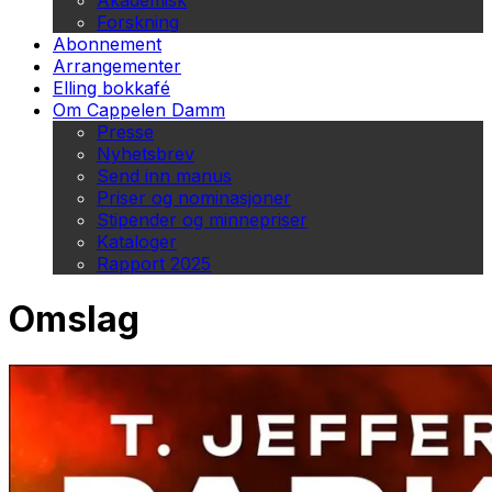
Akademisk
Forskning
Abonnement
Arrangementer
Elling bokkafé
Om Cappelen Damm
Presse
Nyhetsbrev
Send inn manus
Priser og nominasjoner
Stipender og minnepriser
Kataloger
Rapport 2025
Omslag