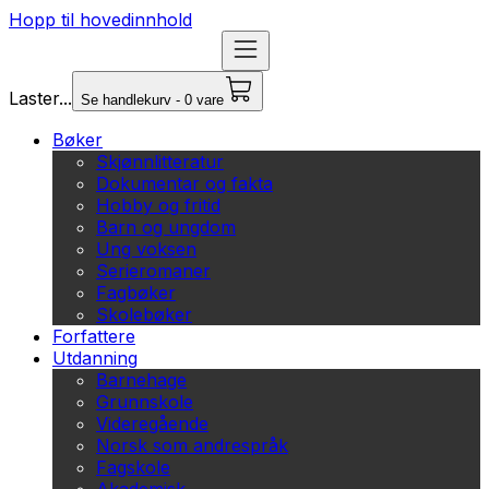
Hopp til hovedinnhold
Laster...
Se handlekurv - 0 vare
Bøker
Skjønnlitteratur
Dokumentar og fakta
Hobby og fritid
Barn og ungdom
Ung voksen
Serieromaner
Fagbøker
Skolebøker
Forfattere
Utdanning
Barnehage
Grunnskole
Videregående
Norsk som andrespråk
Fagskole