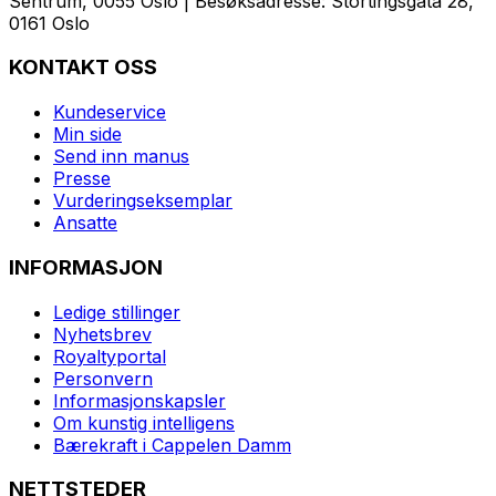
Sentrum, 0055 Oslo | Besøksadresse: Stortingsgata 28,
0161 Oslo
KONTAKT OSS
Kundeservice
Min side
Send inn manus
Presse
Vurderingseksemplar
Ansatte
INFORMASJON
Ledige stillinger
Nyhetsbrev
Royaltyportal
Personvern
Informasjonskapsler
Om kunstig intelligens
Bærekraft i Cappelen Damm
NETTSTEDER