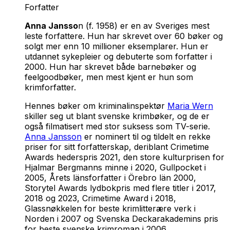
Forfatter
Anna Jansso
n (f. 1958) er en av Sveriges mest
leste forfattere. Hun har skrevet over 60 bøker og
solgt mer enn 10 millioner eksemplarer. Hun er
utdannet sykepleier og debuterte som forfatter i
2000. Hun har skrevet både barnebøker og
feelgoodbøker, men mest kjent er hun som
krimforfatter.
Hennes bøker om kriminalinspektør
Maria Wern
skiller seg ut blant svenske krimbøker, og de er
også filmatisert med stor suksess som TV-serie.
Anna Jansson
er nominert til og tildelt en rekke
priser for sitt forfatterskap, deriblant Crimetime
Awards hederspris 2021, den store kulturprisen for
Hjalmar Bergmanns minne i 2020, Gullpocket i
2005, Årets länsforfatter i Örebro län 2000,
Storytel Awards lydbokpris med flere titler i 2017,
2018 og 2023, Crimetime Award i 2018,
Glassnøkkelen for beste krimlitterære verk i
Norden i 2007 og Svenska Deckarakademins pris
for beste svenske krimroman i 2006.