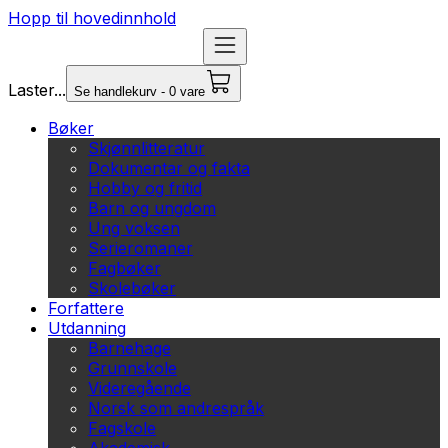
Hopp til hovedinnhold
Laster...
Se handlekurv - 0 vare
Bøker
Skjønnlitteratur
Dokumentar og fakta
Hobby og fritid
Barn og ungdom
Ung voksen
Serieromaner
Fagbøker
Skolebøker
Forfattere
Utdanning
Barnehage
Grunnskole
Videregående
Norsk som andrespråk
Fagskole