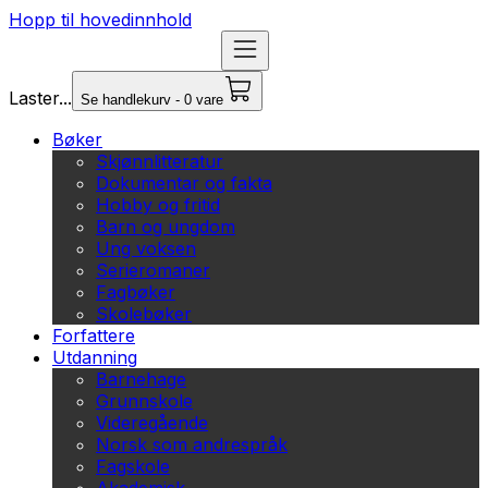
Hopp til hovedinnhold
Laster...
Se handlekurv - 0 vare
Bøker
Skjønnlitteratur
Dokumentar og fakta
Hobby og fritid
Barn og ungdom
Ung voksen
Serieromaner
Fagbøker
Skolebøker
Forfattere
Utdanning
Barnehage
Grunnskole
Videregående
Norsk som andrespråk
Fagskole