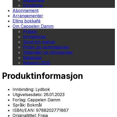
Akademisk
Forskning
Abonnement
Arrangementer
Elling bokkafé
Om Cappelen Damm
Presse
Nyhetsbrev
Send inn manus
Priser og nominasjoner
Stipender og minnepriser
Kataloger
Rapport 2025
Produktinformasjon
Innbinding:
Lydbok
Utgivelsesdato:
26.01.2023
Forlag:
Cappelen Damm
Språk:
Bokmål
ISBN/EAN:
9788202771867
Originaltittel:
Freja