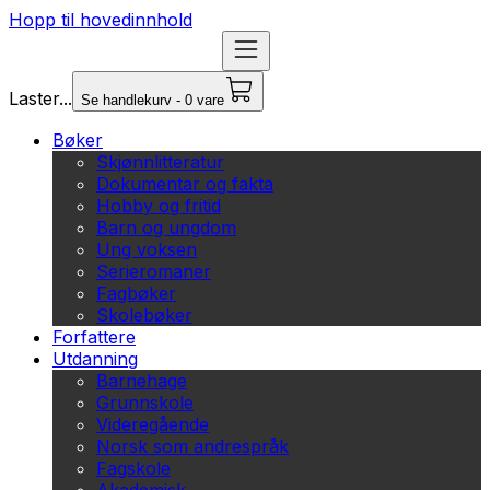
Hopp til hovedinnhold
Laster...
Se handlekurv - 0 vare
Bøker
Skjønnlitteratur
Dokumentar og fakta
Hobby og fritid
Barn og ungdom
Ung voksen
Serieromaner
Fagbøker
Skolebøker
Forfattere
Utdanning
Barnehage
Grunnskole
Videregående
Norsk som andrespråk
Fagskole