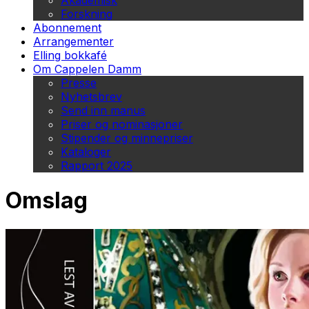
Akademisk
Forskning
Abonnement
Arrangementer
Elling bokkafé
Om Cappelen Damm
Presse
Nyhetsbrev
Send inn manus
Priser og nominasjoner
Stipender og minnepriser
Kataloger
Rapport 2025
Omslag