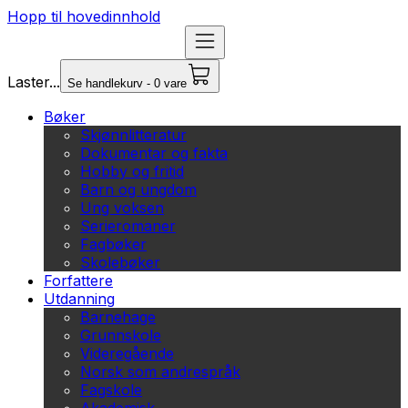
Hopp til hovedinnhold
Laster...
Se handlekurv - 0 vare
Bøker
Skjønnlitteratur
Dokumentar og fakta
Hobby og fritid
Barn og ungdom
Ung voksen
Serieromaner
Fagbøker
Skolebøker
Forfattere
Utdanning
Barnehage
Grunnskole
Videregående
Norsk som andrespråk
Fagskole