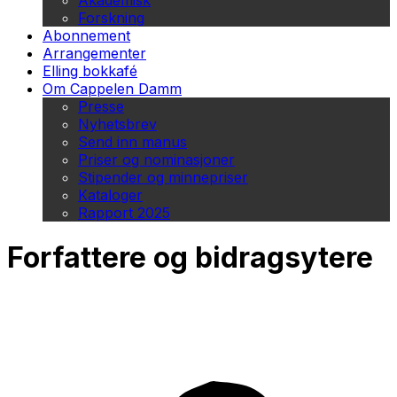
Akademisk
Forskning
Abonnement
Arrangementer
Elling bokkafé
Om Cappelen Damm
Presse
Nyhetsbrev
Send inn manus
Priser og nominasjoner
Stipender og minnepriser
Kataloger
Rapport 2025
Forfattere og bidragsytere