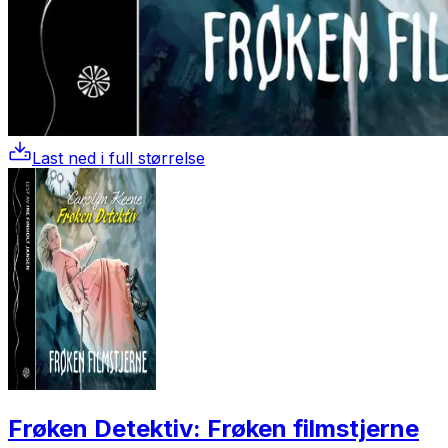
Last ned i full størrelse
Frøken Detektiv: Frøken filmstjerne