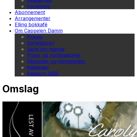
Akademisk
Forskning
Abonnement
Arrangementer
Elling bokkafé
Om Cappelen Damm
Presse
Nyhetsbrev
Send inn manus
Priser og nominasjoner
Stipender og minnepriser
Kataloger
Rapport 2025
Omslag