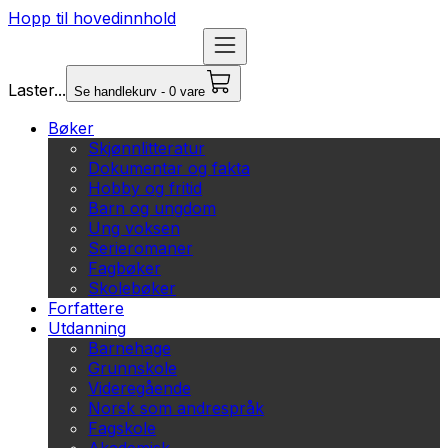
Hopp til hovedinnhold
Laster...
Se handlekurv - 0 vare
Bøker
Skjønnlitteratur
Dokumentar og fakta
Hobby og fritid
Barn og ungdom
Ung voksen
Serieromaner
Fagbøker
Skolebøker
Forfattere
Utdanning
Barnehage
Grunnskole
Videregående
Norsk som andrespråk
Fagskole