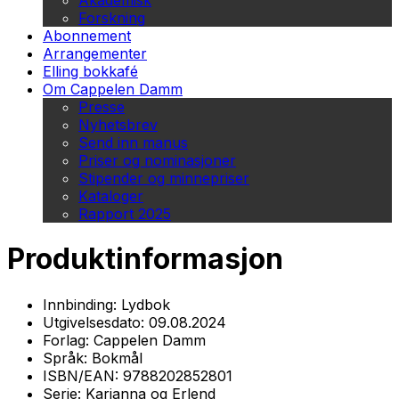
Akademisk
Forskning
Abonnement
Arrangementer
Elling bokkafé
Om Cappelen Damm
Presse
Nyhetsbrev
Send inn manus
Priser og nominasjoner
Stipender og minnepriser
Kataloger
Rapport 2025
Produktinformasjon
Innbinding:
Lydbok
Utgivelsesdato:
09.08.2024
Forlag:
Cappelen Damm
Språk:
Bokmål
ISBN/EAN:
9788202852801
Serie:
Karianna og Erlend