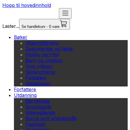
Hopp til hovedinnhold
Laster...
Se handlekurv - 0 vare
Bøker
Skjønnlitteratur
Dokumentar og fakta
Hobby og fritid
Barn og ungdom
Ung voksen
Serieromaner
Fagbøker
Skolebøker
Forfattere
Utdanning
Barnehage
Grunnskole
Videregående
Norsk som andrespråk
Fagskole