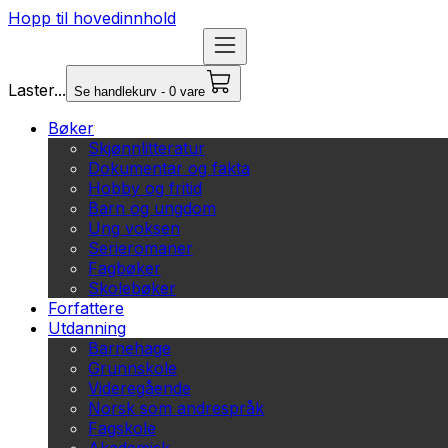
Hopp til hovedinnhold
Laster...
Se handlekurv - 0 vare
Bøker
Skjønnlitteratur
Dokumentar og fakta
Hobby og fritid
Barn og ungdom
Ung voksen
Serieromaner
Fagbøker
Skolebøker
Forfattere
Utdanning
Barnehage
Grunnskole
Videregående
Norsk som andrespråk
Fagskole