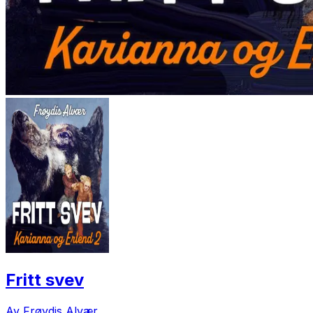
Fritt svev
Av Frøydis Alvær