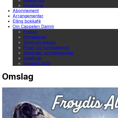
Akademisk
Forskning
Abonnement
Arrangementer
Elling bokkafé
Om Cappelen Damm
Presse
Nyhetsbrev
Send inn manus
Priser og nominasjoner
Stipender og minnepriser
Kataloger
Rapport 2025
Omslag