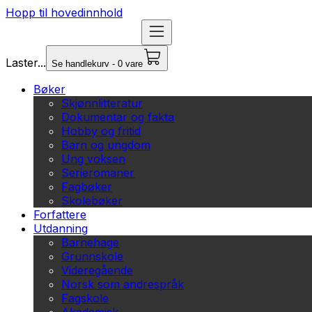
Hopp til hovedinnhold
Laster...
Se handlekurv - 0 vare
Bøker
Skjønnlitteratur
Dokumentar og fakta
Hobby og fritid
Barn og ungdom
Ung voksen
Serieromaner
Fagbøker
Skolebøker
Forfattere
Utdanning
Barnehage
Grunnskole
Videregående
Norsk som andrespråk
Fagskole