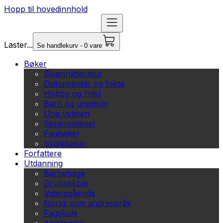
Hopp til hovedinnhold
Laster...
Se handlekurv - 0 vare
Bøker
Skjønnlitteratur
Dokumentar og fakta
Hobby og fritid
Barn og ungdom
Ung voksen
Serieromaner
Fagbøker
Skolebøker
Forfattere
Utdanning
Barnehage
Grunnskole
Videregående
Norsk som andrespråk
Fagskole