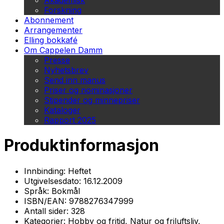
Akademisk
Forskning
Abonnement
Arrangementer
Elling bokkafé
Om Cappelen Damm
Presse
Nyhetsbrev
Send inn manus
Priser og nominasjoner
Stipender og minnepriser
Kataloger
Rapport 2025
Produktinformasjon
Innbinding:
Heftet
Utgivelsesdato:
16.12.2009
Språk:
Bokmål
ISBN/EAN:
9788276347999
Antall sider:
328
Kategorier:
Hobby og fritid, Natur og friluftsliv,