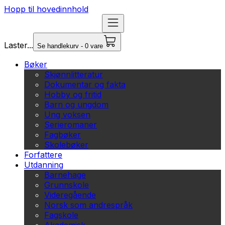
Hopp til hovedinnhold
Laster...
Se handlekurv - 0 vare
Bøker
Skjønnlitteratur
Dokumentar og fakta
Hobby og fritid
Barn og ungdom
Ung voksen
Serieromaner
Fagbøker
Skolebøker
Forfattere
Utdanning
Barnehage
Grunnskole
Videregående
Norsk som andrespråk
Fagskole