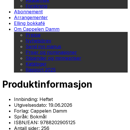
Akademisk
Forskning
Abonnement
Arrangementer
Elling bokkafé
Om Cappelen Damm
Presse
Nyhetsbrev
Send inn manus
Priser og nominasjoner
Stipender og minnepriser
Kataloger
Rapport 2025
Produktinformasjon
Innbinding:
Heftet
Utgivelsesdato:
19.06.2026
Forlag:
Cappelen Damm
Språk:
Bokmål
ISBN/EAN:
9788202905125
Antall sider:
256