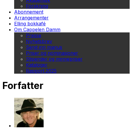
Akademisk
Forskning
Abonnement
Arrangementer
Elling bokkafé
Om Cappelen Damm
Presse
Nyhetsbrev
Send inn manus
Priser og nominasjoner
Stipender og minnepriser
Kataloger
Rapport 2025
Forfatter