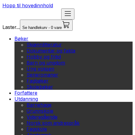
Hopp til hovedinnhold
Laster...
Se handlekurv - 0 vare
Bøker
Skjønnlitteratur
Dokumentar og fakta
Hobby og fritid
Barn og ungdom
Ung voksen
Serieromaner
Fagbøker
Skolebøker
Forfattere
Utdanning
Barnehage
Grunnskole
Videregående
Norsk som andrespråk
Fagskole