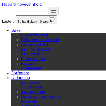
Hopp til hovedinnhold
Laster...
Se handlekurv - 0 vare
Bøker
Skjønnlitteratur
Dokumentar og fakta
Hobby og fritid
Barn og ungdom
Ung voksen
Serieromaner
Fagbøker
Skolebøker
Forfattere
Utdanning
Barnehage
Grunnskole
Videregående
Norsk som andrespråk
Fagskole