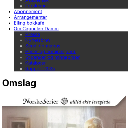
Akademisk
Forskning
Abonnement
Arrangementer
Elling bokkafé
Om Cappelen Damm
Presse
Nyhetsbrev
Send inn manus
Priser og nominasjoner
Stipender og minnepriser
Kataloger
Rapport 2025
Omslag