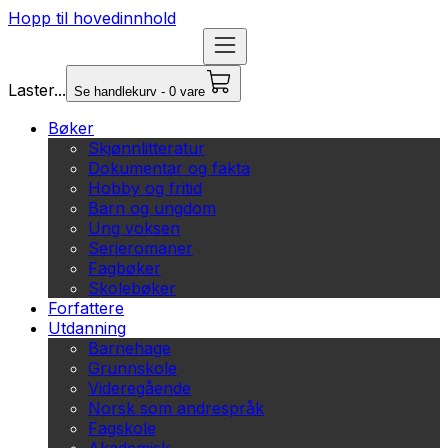
Hopp til hovedinnhold
Laster...
Se handlekurv - 0 vare
Bøker
Skjønnlitteratur
Dokumentar og fakta
Hobby og fritid
Barn og ungdom
Ung voksen
Serieromaner
Fagbøker
Skolebøker
Forfattere
Utdanning
Barnehage
Grunnskole
Videregående
Norsk som andrespråk
Fagskole