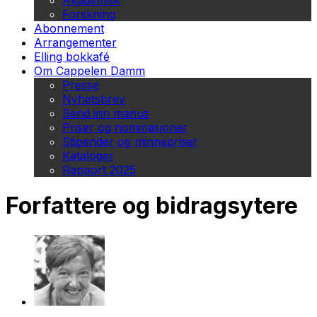
Akademisk
Forskning
Abonnement
Arrangementer
Elling bokkafé
Om Cappelen Damm
Presse
Nyhetsbrev
Send inn manus
Priser og nominasjoner
Stipender og minnepriser
Kataloger
Rapport 2025
Forfattere og bidragsytere