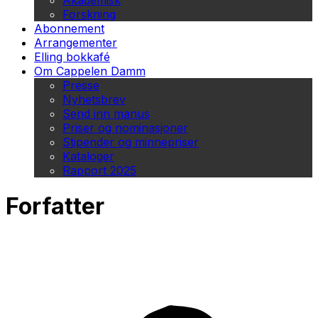
Akademisk
Forskning
Abonnement
Arrangementer
Elling bokkafé
Om Cappelen Damm
Presse
Nyhetsbrev
Send inn manus
Priser og nominasjoner
Stipender og minnepriser
Kataloger
Rapport 2025
Forfatter