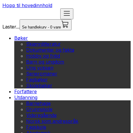
Hopp til hovedinnhold
Laster...
Se handlekurv - 0 vare
Bøker
Skjønnlitteratur
Dokumentar og fakta
Hobby og fritid
Barn og ungdom
Ung voksen
Serieromaner
Fagbøker
Skolebøker
Forfattere
Utdanning
Barnehage
Grunnskole
Videregående
Norsk som andrespråk
Fagskole