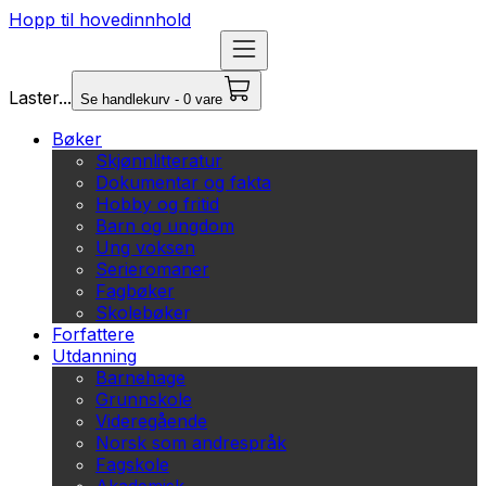
Hopp til hovedinnhold
Laster...
Se handlekurv - 0 vare
Bøker
Skjønnlitteratur
Dokumentar og fakta
Hobby og fritid
Barn og ungdom
Ung voksen
Serieromaner
Fagbøker
Skolebøker
Forfattere
Utdanning
Barnehage
Grunnskole
Videregående
Norsk som andrespråk
Fagskole