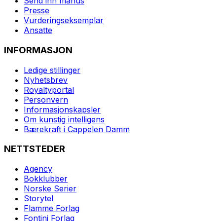
Send inn manus
Presse
Vurderingseksemplar
Ansatte
INFORMASJON
Ledige stillinger
Nyhetsbrev
Royaltyportal
Personvern
Informasjonskapsler
Om kunstig intelligens
Bærekraft i Cappelen Damm
NETTSTEDER
Agency
Bokklubber
Norske Serier
Storytel
Flamme Forlag
Fontini Forlag