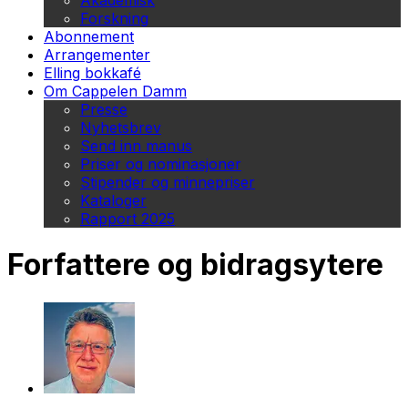
Akademisk
Forskning
Abonnement
Arrangementer
Elling bokkafé
Om Cappelen Damm
Presse
Nyhetsbrev
Send inn manus
Priser og nominasjoner
Stipender og minnepriser
Kataloger
Rapport 2025
Forfattere og bidragsytere