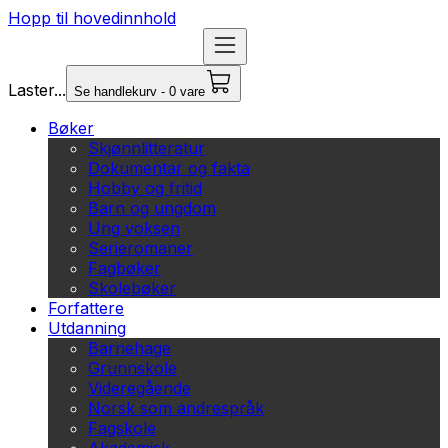
Hopp til hovedinnhold
Laster...
Se handlekurv - 0 vare
Bøker
Skjønnlitteratur
Dokumentar og fakta
Hobby og fritid
Barn og ungdom
Ung voksen
Serieromaner
Fagbøker
Skolebøker
Forfattere
Utdanning
Barnehage
Grunnskole
Videregående
Norsk som andrespråk
Fagskole