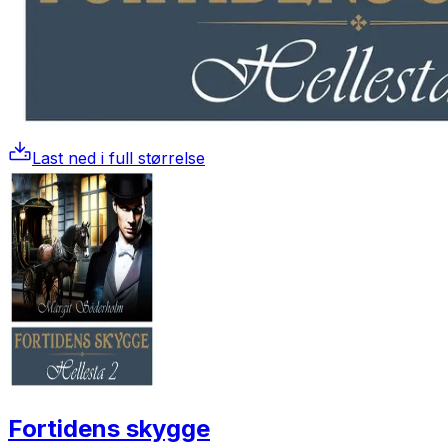
Last ned i full størrelse
Fortidens skygge