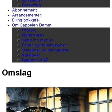
Akademisk
Forskning
Abonnement
Arrangementer
Elling bokkafé
Om Cappelen Damm
Presse
Nyhetsbrev
Send inn manus
Priser og nominasjoner
Stipender og minnepriser
Kataloger
Rapport 2025
Omslag