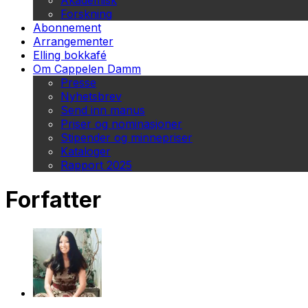
Akademisk
Forskning
Abonnement
Arrangementer
Elling bokkafé
Om Cappelen Damm
Presse
Nyhetsbrev
Send inn manus
Priser og nominasjoner
Stipender og minnepriser
Kataloger
Rapport 2025
Forfatter