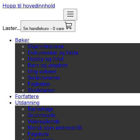
Hopp til hovedinnhold
Laster...
Se handlekurv - 0 vare
Bøker
Skjønnlitteratur
Dokumentar og fakta
Hobby og fritid
Barn og ungdom
Ung voksen
Serieromaner
Fagbøker
Skolebøker
Forfattere
Utdanning
Barnehage
Grunnskole
Videregående
Norsk som andrespråk
Fagskole