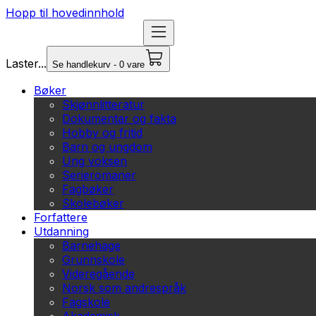
Hopp til hovedinnhold
Laster...
Se handlekurv - 0 vare
Bøker
Skjønnlitteratur
Dokumentar og fakta
Hobby og fritid
Barn og ungdom
Ung voksen
Serieromaner
Fagbøker
Skolebøker
Forfattere
Utdanning
Barnehage
Grunnskole
Videregående
Norsk som andrespråk
Fagskole