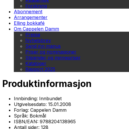
Akademisk
Forskning
Abonnement
Arrangementer
Elling bokkafé
Om Cappelen Damm
Presse
Nyhetsbrev
Send inn manus
Priser og nominasjoner
Stipender og minnepriser
Kataloger
Rapport 2025
Produktinformasjon
Innbinding:
Innbundet
Utgivelsesdato:
15.01.2008
Forlag:
Cappelen Damm
Språk:
Bokmål
ISBN/EAN:
9788204138965
Antall sider:
128