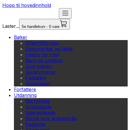
Hopp til hovedinnhold
Laster...
Se handlekurv - 0 vare
Bøker
Skjønnlitteratur
Dokumentar og fakta
Hobby og fritid
Barn og ungdom
Ung voksen
Serieromaner
Fagbøker
Skolebøker
Forfattere
Utdanning
Barnehage
Grunnskole
Videregående
Norsk som andrespråk
Fagskole