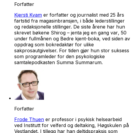
Forfatter
Kjersti Kvam
er forfatter og journalist med 25 års
fartstid fra magasinbransjen, i både lederstillinger
og redaksjonelle stillinger. De siste årene har hun
skrevet bøkene
Shirog – jenta jeg en gang var
,
50
under fullmånen
og
Bedre kjent-boka
, ved siden av
oppdrag som bokredaktør for ulike
sakprosautgivelser. For tiden gjør hun stor suksess
som programleder for den psykologiske
samtalepodkasten
Summa Summarum
.
Forfatter
Frode Thuen
er professor i psykisk helsearbeid
ved Institutt for velferd og deltaking, Høgskulen på
Vestlandet. I tillegg har han deltidspraksis som