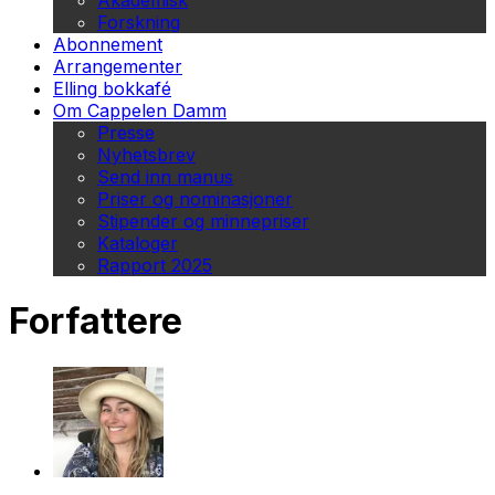
Akademisk
Forskning
Abonnement
Arrangementer
Elling bokkafé
Om Cappelen Damm
Presse
Nyhetsbrev
Send inn manus
Priser og nominasjoner
Stipender og minnepriser
Kataloger
Rapport 2025
Forfattere