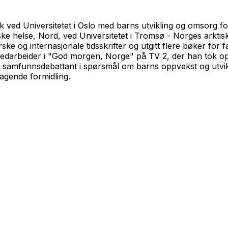
k ved Universitetet i Oslo med barns utvikling og omsorg f
 helse, Nord, ved Universitetet i Tromsø - Norges arktiske 
ske og internasjonale tidsskrifter og utgitt flere bøker for 
t medarbeider i "God morgen, Norge" på TV 2, der han tok o
mfunnsdebattant i spørsmål om barns oppvekst og utvikling. F
ragende formidling.