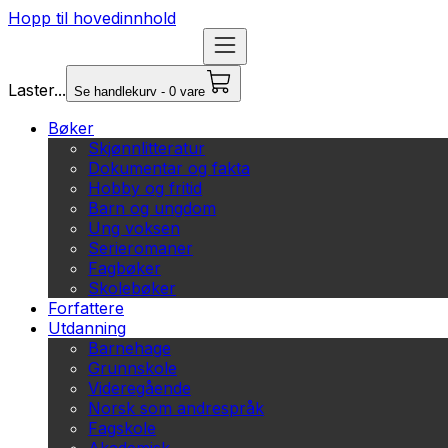
Hopp til hovedinnhold
Laster...
Se handlekurv - 0 vare
Bøker
Skjønnlitteratur
Dokumentar og fakta
Hobby og fritid
Barn og ungdom
Ung voksen
Serieromaner
Fagbøker
Skolebøker
Forfattere
Utdanning
Barnehage
Grunnskole
Videregående
Norsk som andrespråk
Fagskole