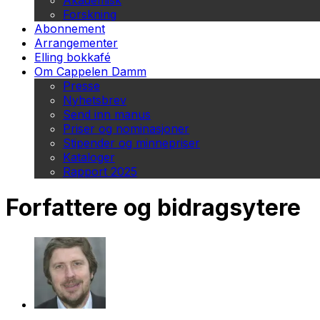
Akademisk
Forskning
Abonnement
Arrangementer
Elling bokkafé
Om Cappelen Damm
Presse
Nyhetsbrev
Send inn manus
Priser og nominasjoner
Stipender og minnepriser
Kataloger
Rapport 2025
Forfattere og bidragsytere