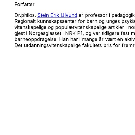
Forfatter
Dr.philos.
Stein Erik Ulvund
er professor i pedagogik
Regionalt kunnskapssenter for barn og unges psykiske
vitenskapelige og populærvitenskapelige artikler i nor
gjest i Norgesglasset i NRK P1, og var tidligere fas
barneoppdragelse. Han har i mange år vært en aktiv sa
Det utdanningsvitenskapelige fakultets pris for frem