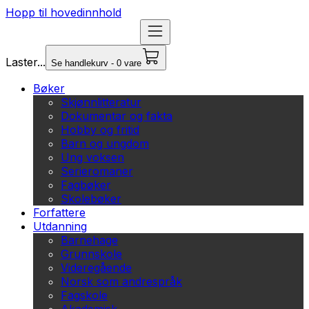
Hopp til hovedinnhold
Laster...
Se handlekurv - 0 vare
Bøker
Skjønnlitteratur
Dokumentar og fakta
Hobby og fritid
Barn og ungdom
Ung voksen
Serieromaner
Fagbøker
Skolebøker
Forfattere
Utdanning
Barnehage
Grunnskole
Videregående
Norsk som andrespråk
Fagskole