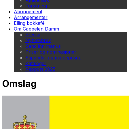
Akademisk
Forskning
Abonnement
Arrangementer
Elling bokkafé
Om Cappelen Damm
Presse
Nyhetsbrev
Send inn manus
Priser og nominasjoner
Stipender og minnepriser
Kataloger
Rapport 2025
Omslag