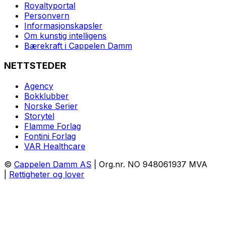
Royaltyportal
Personvern
Informasjonskapsler
Om kunstig intelligens
Bærekraft i Cappelen Damm
NETTSTEDER
Agency
Bokklubber
Norske Serier
Storytel
Flamme Forlag
Fontini Forlag
VAR Healthcare
©
Cappelen Damm AS
| Org.nr. NO 948061937 MVA
|
Rettigheter og lover