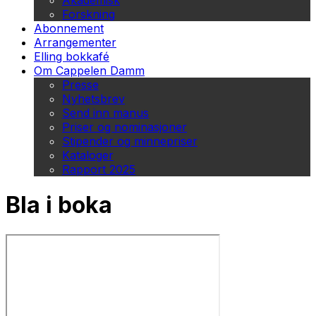
Akademisk
Forskning
Abonnement
Arrangementer
Elling bokkafé
Om Cappelen Damm
Presse
Nyhetsbrev
Send inn manus
Priser og nominasjoner
Stipender og minnepriser
Kataloger
Rapport 2025
Bla i boka