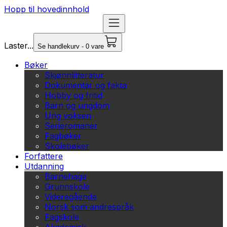
Hopp til hovedinnhold
Laster...
Se handlekurv - 0 vare
Bøker
Skjønnlitteratur
Dokumentar og fakta
Hobby og fritid
Barn og ungdom
Ung voksen
Serieromaner
Fagbøker
Skolebøker
Forfattere
Utdanning
Barnehage
Grunnskole
Videregående
Norsk som andrespråk
Fagskole