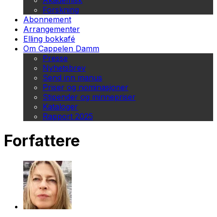
Akademisk
Forskning
Abonnement
Arrangementer
Elling bokkafé
Om Cappelen Damm
Presse
Nyhetsbrev
Send inn manus
Priser og nominasjoner
Stipender og minnepriser
Kataloger
Rapport 2025
Forfattere