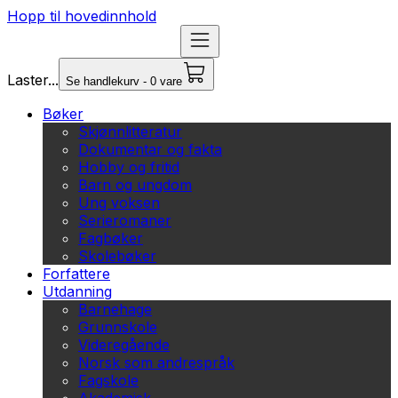
Hopp til hovedinnhold
Laster...
Se handlekurv - 0 vare
Bøker
Skjønnlitteratur
Dokumentar og fakta
Hobby og fritid
Barn og ungdom
Ung voksen
Serieromaner
Fagbøker
Skolebøker
Forfattere
Utdanning
Barnehage
Grunnskole
Videregående
Norsk som andrespråk
Fagskole