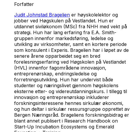
Forfatter
Judit Johnstad Bragelien
er høyskolelektor og
jobber ved Høgskulen på Vestlandet. Hun er
utdannet siviløkonom (MSc) fra NHH med vekt på
strategi. Hun har lang erfaring fra E.A. Smith-
gruppen innenfor markedsføring, ledelse og
utvikling av virksomheter, samt en kortere periode
som konsulent i Experis. Bragelien har i løpet av de
senere årene opparbeidet seg en bred
forelesningserfaring ved Høgskolen på Vestlandet
(HVL) innenfor fagområdene innovasjon,
entreprenørskap, endringsledelse og
forretningsutvikling. Hun har undervist både
studenter og næringslivet gjennom høgskolens
eksterne etter- og videreutdanningskurs. I tillegg til
innovasjon og entreprenørskap inkluderer
forskningsinteressene hennes sirkulær økonomi,
og hun deltar i sirkulær ressursgruppe opprettet av
Bergen Næringsråd. Brageliens forskningsbidrag er
blant annet publisert i
Research Handbook on
Start-Up Incubation Ecosystems
og
Emerald