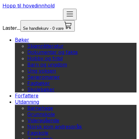
Hopp til hovedinnhold
Laster...
Se handlekurv - 0 vare
Bøker
Skjønnlitteratur
Dokumentar og fakta
Hobby og fritid
Barn og ungdom
Ung voksen
Serieromaner
Fagbøker
Skolebøker
Forfattere
Utdanning
Barnehage
Grunnskole
Videregående
Norsk som andrespråk
Fagskole