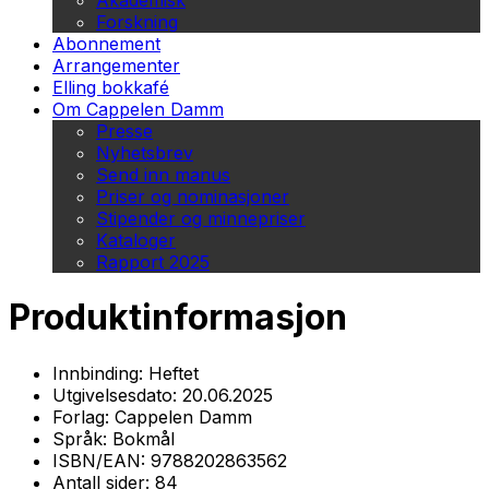
Akademisk
Forskning
Abonnement
Arrangementer
Elling bokkafé
Om Cappelen Damm
Presse
Nyhetsbrev
Send inn manus
Priser og nominasjoner
Stipender og minnepriser
Kataloger
Rapport 2025
Produktinformasjon
Innbinding:
Heftet
Utgivelsesdato:
20.06.2025
Forlag:
Cappelen Damm
Språk:
Bokmål
ISBN/EAN:
9788202863562
Antall sider:
84