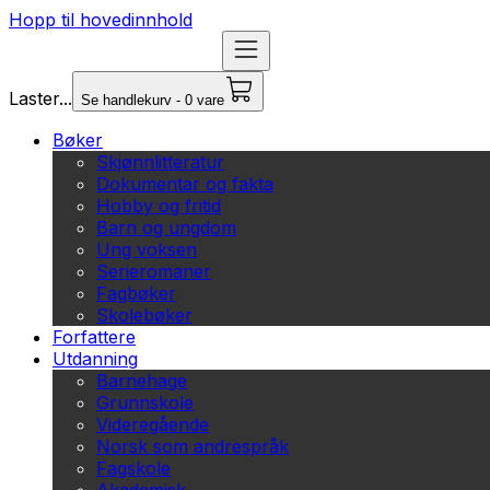
Hopp til hovedinnhold
Laster...
Se handlekurv - 0 vare
Bøker
Skjønnlitteratur
Dokumentar og fakta
Hobby og fritid
Barn og ungdom
Ung voksen
Serieromaner
Fagbøker
Skolebøker
Forfattere
Utdanning
Barnehage
Grunnskole
Videregående
Norsk som andrespråk
Fagskole