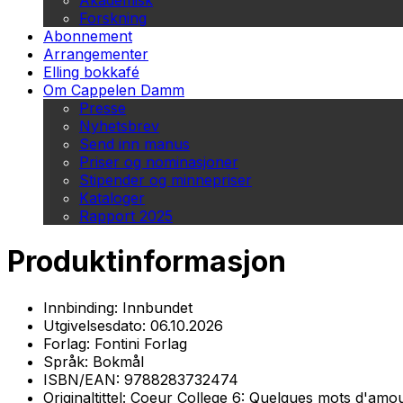
Akademisk
Forskning
Abonnement
Arrangementer
Elling bokkafé
Om Cappelen Damm
Presse
Nyhetsbrev
Send inn manus
Priser og nominasjoner
Stipender og minnepriser
Kataloger
Rapport 2025
Produktinformasjon
Innbinding:
Innbundet
Utgivelsesdato:
06.10.2026
Forlag:
Fontini Forlag
Språk:
Bokmål
ISBN/EAN:
9788283732474
Originaltittel:
Coeur College 6: Quelques mots d'amo