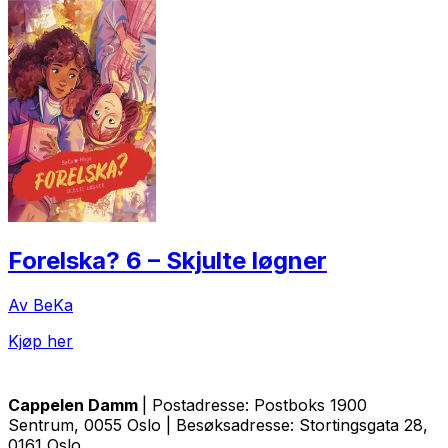
Forelska? 6 – Skjulte løgner
Av BeKa
Kjøp her
Cappelen Damm
| Postadresse: Postboks 1900
Sentrum, 0055 Oslo | Besøksadresse: Stortingsgata 28,
0161 Oslo