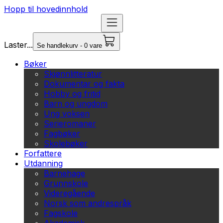
Hopp til hovedinnhold
Laster...
Se handlekurv - 0 vare
Bøker
Skjønnlitteratur
Dokumentar og fakta
Hobby og fritid
Barn og ungdom
Ung voksen
Serieromaner
Fagbøker
Skolebøker
Forfattere
Utdanning
Barnehage
Grunnskole
Videregående
Norsk som andrespråk
Fagskole