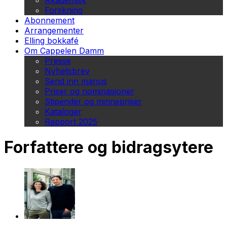
Akademisk
Forskning
Abonnement
Arrangementer
Elling bokkafé
Om Cappelen Damm
Presse
Nyhetsbrev
Send inn manus
Priser og nominasjoner
Stipender og minnepriser
Kataloger
Rapport 2025
Forfattere og bidragsytere