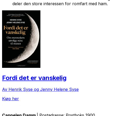
deler den store interessen for romfart med ham.
Fordi det er vanskelig
Av Henrik Syse og Jenny Helene Syse
Kjøp her
Cappelen Damm
| Postadresse: Postboks 1900