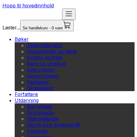
Hopp til hovedinnhold
Laster...
Se handlekurv - 0 vare
Bøker
Skjønnlitteratur
Dokumentar og fakta
Hobby og fritid
Barn og ungdom
Ung voksen
Serieromaner
Fagbøker
Skolebøker
Forfattere
Utdanning
Barnehage
Grunnskole
Videregående
Norsk som andrespråk
Fagskole