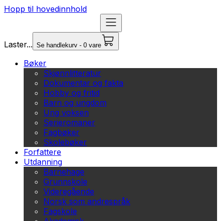
Hopp til hovedinnhold
Laster...
Se handlekurv - 0 vare
Bøker
Skjønnlitteratur
Dokumentar og fakta
Hobby og fritid
Barn og ungdom
Ung voksen
Serieromaner
Fagbøker
Skolebøker
Forfattere
Utdanning
Barnehage
Grunnskole
Videregående
Norsk som andrespråk
Fagskole