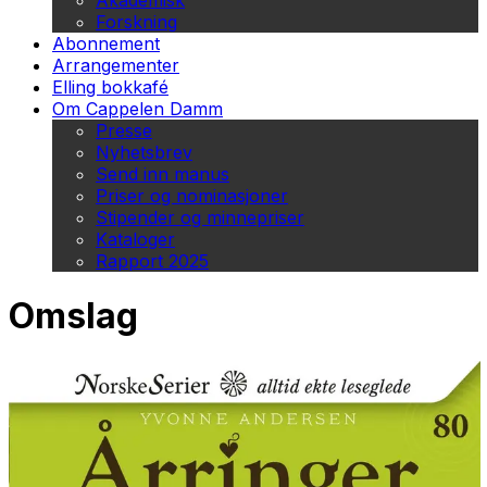
Akademisk
Forskning
Abonnement
Arrangementer
Elling bokkafé
Om Cappelen Damm
Presse
Nyhetsbrev
Send inn manus
Priser og nominasjoner
Stipender og minnepriser
Kataloger
Rapport 2025
Omslag