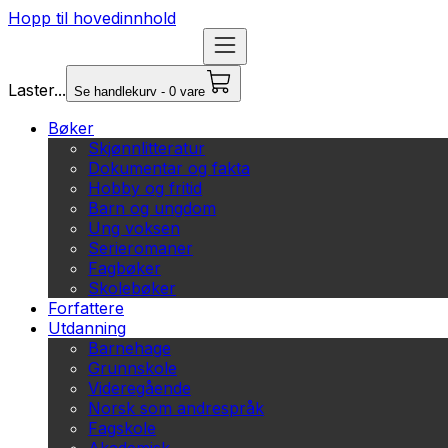
Hopp til hovedinnhold
Laster...
Se handlekurv - 0 vare
Bøker
Skjønnlitteratur
Dokumentar og fakta
Hobby og fritid
Barn og ungdom
Ung voksen
Serieromaner
Fagbøker
Skolebøker
Forfattere
Utdanning
Barnehage
Grunnskole
Videregående
Norsk som andrespråk
Fagskole