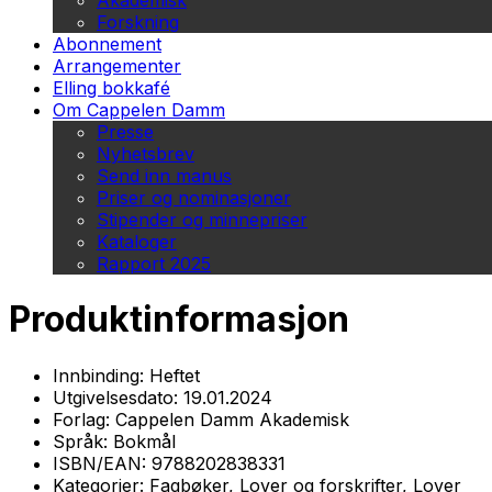
Akademisk
Forskning
Abonnement
Arrangementer
Elling bokkafé
Om Cappelen Damm
Presse
Nyhetsbrev
Send inn manus
Priser og nominasjoner
Stipender og minnepriser
Kataloger
Rapport 2025
Produktinformasjon
Innbinding:
Heftet
Utgivelsesdato:
19.01.2024
Forlag:
Cappelen Damm Akademisk
Språk:
Bokmål
ISBN/EAN:
9788202838331
Kategorier:
Fagbøker, Lover og forskrifter, Lover