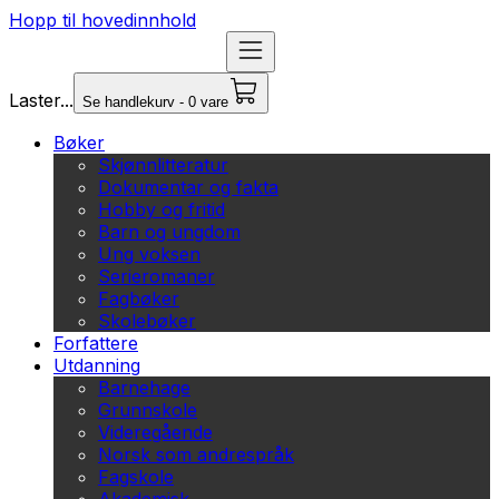
Hopp til hovedinnhold
Laster...
Se handlekurv - 0 vare
Bøker
Skjønnlitteratur
Dokumentar og fakta
Hobby og fritid
Barn og ungdom
Ung voksen
Serieromaner
Fagbøker
Skolebøker
Forfattere
Utdanning
Barnehage
Grunnskole
Videregående
Norsk som andrespråk
Fagskole