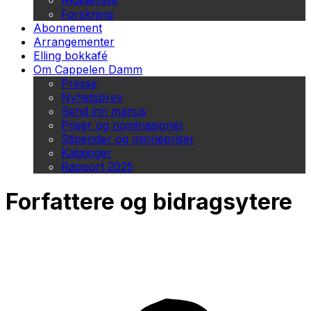
Akademisk
Forskning
Abonnement
Arrangementer
Elling bokkafé
Om Cappelen Damm
Presse
Nyhetsbrev
Send inn manus
Priser og nominasjoner
Stipender og minnepriser
Kataloger
Rapport 2025
Forfattere og bidragsytere