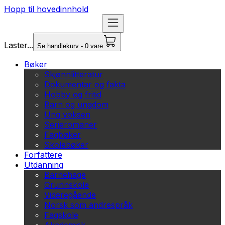
Hopp til hovedinnhold
Laster...
Se handlekurv - 0 vare
Bøker
Skjønnlitteratur
Dokumentar og fakta
Hobby og fritid
Barn og ungdom
Ung voksen
Serieromaner
Fagbøker
Skolebøker
Forfattere
Utdanning
Barnehage
Grunnskole
Videregående
Norsk som andrespråk
Fagskole