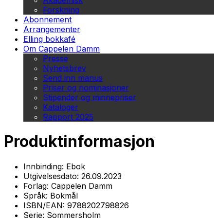
Akademisk
Forskning
Abonnement
Arrangementer
Elling bokkafé
Om Cappelen Damm
Presse
Nyhetsbrev
Send inn manus
Priser og nominasjoner
Stipender og minnepriser
Kataloger
Rapport 2025
Produktinformasjon
Innbinding:
Ebok
Utgivelsesdato:
26.09.2023
Forlag:
Cappelen Damm
Språk:
Bokmål
ISBN/EAN:
9788202798826
Serie:
Sommersholm