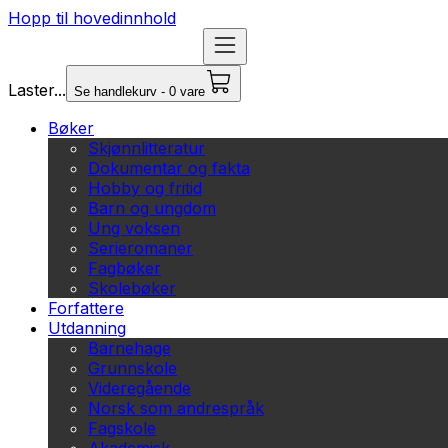
Hopp til hovedinnhold
Laster...
Se handlekurv - 0 vare
Bøker
Skjønnlitteratur
Dokumentar og fakta
Hobby og fritid
Barn og ungdom
Ung voksen
Serieromaner
Fagbøker
Skolebøker
Forfattere
Utdanning
Barnehage
Grunnskole
Videregående
Norsk som andrespråk
Fagskole