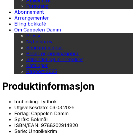
Akademisk
Forskning
Abonnement
Arrangementer
Elling bokkafé
Om Cappelen Damm
Presse
Nyhetsbrev
Send inn manus
Priser og nominasjoner
Stipender og minnepriser
Kataloger
Rapport 2025
Produktinformasjon
Innbinding:
Lydbok
Utgivelsesdato:
03.03.2026
Forlag:
Cappelen Damm
Språk:
Bokmål
ISBN/EAN:
9788202914820
Serie:
Ungpikekrim