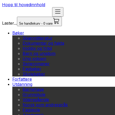
Hopp til hovedinnhold
Laster...
Se handlekurv - 0 vare
Bøker
Skjønnlitteratur
Dokumentar og fakta
Hobby og fritid
Barn og ungdom
Ung voksen
Serieromaner
Fagbøker
Skolebøker
Forfattere
Utdanning
Barnehage
Grunnskole
Videregående
Norsk som andrespråk
Fagskole