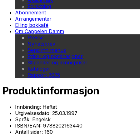
Akademisk
Forskning
Abonnement
Arrangementer
Elling bokkafé
Om Cappelen Damm
Presse
Nyhetsbrev
Send inn manus
Priser og nominasjoner
Stipender og minnepriser
Kataloger
Rapport 2025
Produktinformasjon
Innbinding:
Heftet
Utgivelsesdato:
25.03.1997
Språk:
Engelsk
ISBN/EAN:
9788202163440
Antall sider:
160