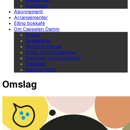
Akademisk
Forskning
Abonnement
Arrangementer
Elling bokkafé
Om Cappelen Damm
Presse
Nyhetsbrev
Send inn manus
Priser og nominasjoner
Stipender og minnepriser
Kataloger
Rapport 2025
Omslag