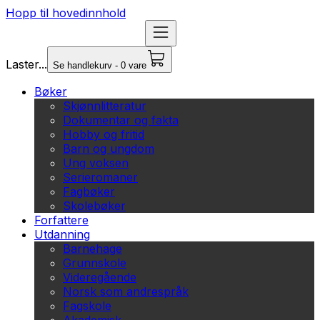
Hopp til hovedinnhold
Laster...
Se handlekurv - 0 vare
Bøker
Skjønnlitteratur
Dokumentar og fakta
Hobby og fritid
Barn og ungdom
Ung voksen
Serieromaner
Fagbøker
Skolebøker
Forfattere
Utdanning
Barnehage
Grunnskole
Videregående
Norsk som andrespråk
Fagskole