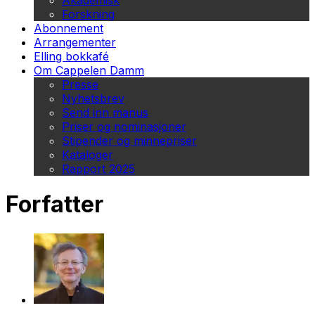
Akademisk
Forskning
Abonnement
Arrangementer
Elling bokkafé
Om Cappelen Damm
Presse
Nyhetsbrev
Send inn manus
Priser og nominasjoner
Stipender og minnepriser
Kataloger
Rapport 2025
Forfatter