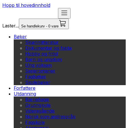
Hopp til hovedinnhold
Laster...
Se handlekurv - 0 vare
Bøker
Skjønnlitteratur
Dokumentar og fakta
Hobby og fritid
Barn og ungdom
Ung voksen
Serieromaner
Fagbøker
Skolebøker
Forfattere
Utdanning
Barnehage
Grunnskole
Videregående
Norsk som andrespråk
Fagskole