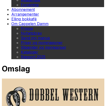
Akademisk
Forskning
Abonnement
Arrangementer
Elling bokkafé
Om Cappelen Damm
Presse
Nyhetsbrev
Send inn manus
Priser og nominasjoner
Stipender og minnepriser
Kataloger
Rapport 2025
Omslag