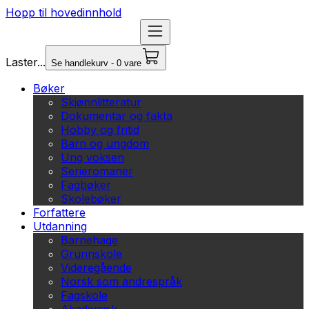
Hopp til hovedinnhold
Laster...
Se handlekurv - 0 vare
Bøker
Skjønnlitteratur
Dokumentar og fakta
Hobby og fritid
Barn og ungdom
Ung voksen
Serieromaner
Fagbøker
Skolebøker
Forfattere
Utdanning
Barnehage
Grunnskole
Videregående
Norsk som andrespråk
Fagskole