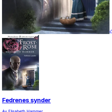
Fedrenes synder
Av Elisabeth Hammer