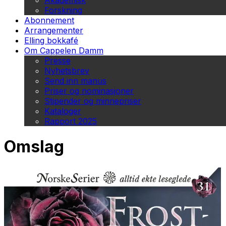
Akademisk
Forskning
Abonnement
Arrangementer
Elling bokkafé
Om Cappelen Damm
Presse
Nyhetsbrev
Send inn manus
Priser og nominasjoner
Stipender og minnepriser
Kataloger
Rapport 2025
Omslag