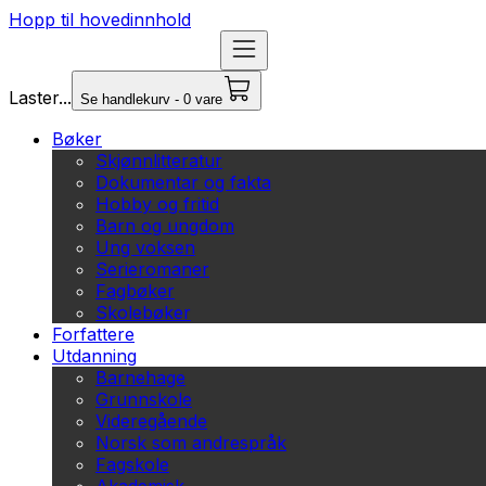
Hopp til hovedinnhold
Laster...
Se handlekurv - 0 vare
Bøker
Skjønnlitteratur
Dokumentar og fakta
Hobby og fritid
Barn og ungdom
Ung voksen
Serieromaner
Fagbøker
Skolebøker
Forfattere
Utdanning
Barnehage
Grunnskole
Videregående
Norsk som andrespråk
Fagskole