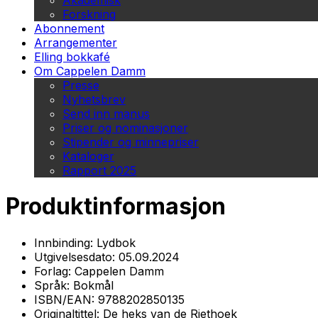
Akademisk
Forskning
Abonnement
Arrangementer
Elling bokkafé
Om Cappelen Damm
Presse
Nyhetsbrev
Send inn manus
Priser og nominasjoner
Stipender og minnepriser
Kataloger
Rapport 2025
Produktinformasjon
Innbinding:
Lydbok
Utgivelsesdato:
05.09.2024
Forlag:
Cappelen Damm
Språk:
Bokmål
ISBN/EAN:
9788202850135
Originaltittel:
De heks van de Riethoek