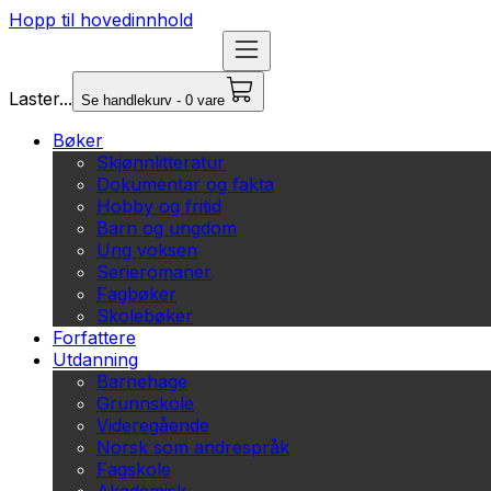
Hopp til hovedinnhold
Laster...
Se handlekurv - 0 vare
Bøker
Skjønnlitteratur
Dokumentar og fakta
Hobby og fritid
Barn og ungdom
Ung voksen
Serieromaner
Fagbøker
Skolebøker
Forfattere
Utdanning
Barnehage
Grunnskole
Videregående
Norsk som andrespråk
Fagskole