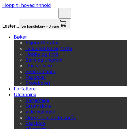
Hopp til hovedinnhold
Laster...
Se handlekurv - 0 vare
Bøker
Skjønnlitteratur
Dokumentar og fakta
Hobby og fritid
Barn og ungdom
Ung voksen
Serieromaner
Fagbøker
Skolebøker
Forfattere
Utdanning
Barnehage
Grunnskole
Videregående
Norsk som andrespråk
Fagskole