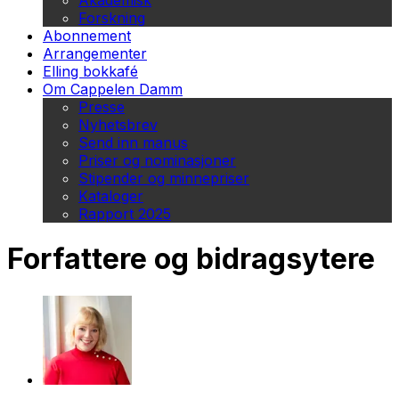
Akademisk
Forskning
Abonnement
Arrangementer
Elling bokkafé
Om Cappelen Damm
Presse
Nyhetsbrev
Send inn manus
Priser og nominasjoner
Stipender og minnepriser
Kataloger
Rapport 2025
Forfattere og bidragsytere